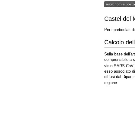
astronomia posizi
astronomia posizi
Castel del
Per i particolari
Calcolo del
Sulla base dell'a
comprensibile a s
virus SARS-CoV-2 
esso associato di
diffusi dal Dipart
regione.