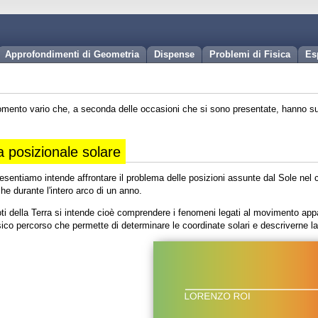
Approfondimenti di Geometria
Dispense
Problemi di Fisica
Es
gomento vario che, a seconda delle occasioni che si sono presentate, hanno su
 posizionale solare
resentiamo intende affrontare il problema delle posizioni assunte dal Sole nel 
che durante l'intero arco di un anno.
ti della Terra si intende cioè comprendere i fenomeni legati al movimento appar
ssico percorso che permette di determinare le coordinate solari e descriverne l