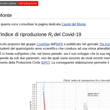
onale solare
introduzione
onale solare
introduzione
 Monte
 di questa voce consultare la pagina dedicata
Castel del Monte
.
l'indice di riproduzione
R
del Covid-19
t
rticolo proposto dal gruppo
dell'
e pubblicato nel giornale
CovidStat
INFN
The Eur
tudenti del quarto/quinto anno scientifico che conduce ad una stima attendibile
si fonda sull'ipotesi che, nel breve periodo, sia il suo sviluppo che la sua r
pende da soli due parametri, uno dei quali viene assunto da studi recenti ment
imento della Protezione Civile (
). La conseguente elaborazione permette il 
DPC