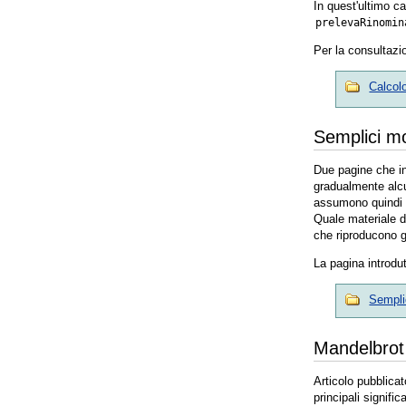
In quest'ultimo ca
prelevaRinomin
Per la consultazio
Calcolo
Semplici mo
Due pagine che int
gradualmente alcu
assumono quindi s
Quale materiale di
che riproducono gl
La pagina introdut
Semplic
Mandelbrot 
Articolo pubblicat
principali signific