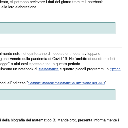
cato, si potranno prelevare i dati del giorno tramite il notebook
 alla loro elaborazione.
lmente note nel quinto anno di liceo scientifico si sviluppano
egione Veneto sulla pandemia di Covid-19. Nell'ambito di questi modelli
egge" o altri così spesso citati in questo periodo.
ribuiscono un notebook di
e quattro piccoli programmi in
Mathematica
Python
oni all'indirizzo "
".
Semplici modelli matematici di diffusione dei virus
ti della biografia del matematico B. Mandelbrot, presenta informalmente i