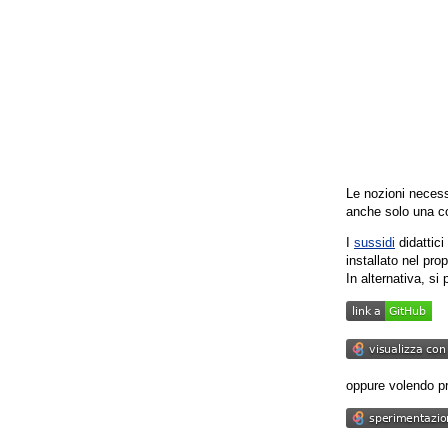
Le nozioni necess
anche solo una co
I
sussidi
didattici
installato nel pro
In alternativa, si
link a
GitHub
link a
GitHub
oppure volendo pr