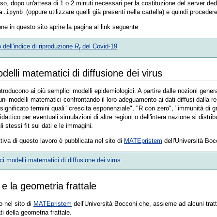
so, dopo un'attesa di 1 o 2 minuti necessari per la costituzione del server dedi
(oppure utilizzare quelli già presenti nella cartella) e quindi procedere
a.ipynb
ne in questo sito aprire la pagina al link seguente
 dell'indice di riproduzione
R
del Covid-19
t
delli matematici di diffusione dei virus
roducono ai più semplici modelli epidemiologici. A partire dalle nozioni genera
ni modelli matematici confrontando il loro adeguamento ai dati diffusi dalla r
ignificato termini quali "crescita esponenziale", "R con zero", "immunità di gr
dattico per eventuali simulazioni di altre regioni o dell'intera nazione si dist
i stessi fit sui dati e le immagini.
tiva di questo lavoro è pubblicata nel sito di
MATEpristem
dell'Università Bocc
i modelli matematici di diffusione dei virus
e la geometria frattale
o nel sito di
MATEpristem
dell'Università Bocconi che, assieme ad alcuni trat
ati della geometria frattale.