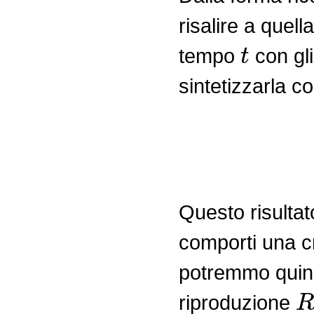
risalire a quel
t
tempo
con gli
sintetizzarla 
I
t
=
2
I
t
−
g
=
2
(
Questo risulta
comporti una c
potremmo quindi 
R
riproduzione