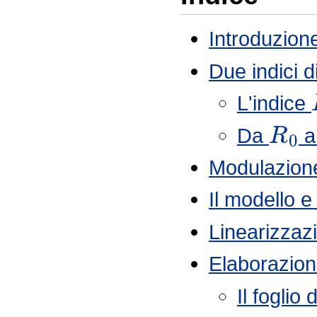
Introduzion
Due indici d
L'indice
R
0
Da
al
Modulazione
Il modello e
Linearizzaz
Elaborazio
Il foglio