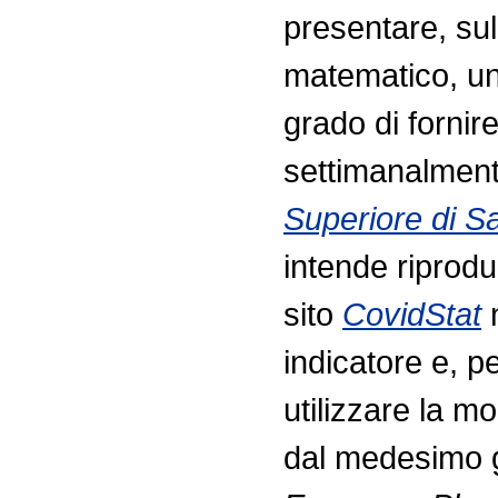
presentare, su
matematico, una
grado di fornire
settimanalmente 
Superiore di Sa
intende riprod
sito
CovidStat
n
indicatore e, p
utilizzare la m
dal medesimo g