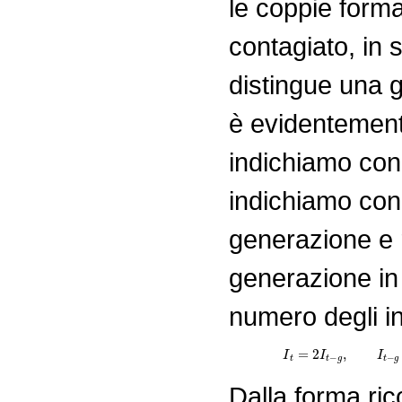
le coppie forma
contagiato, in 
distingue una g
è evidentement
indichiamo co
indichiamo co
generazione e r
generazione in
numero degli in
I
t
=
2
I
t
Dalla forma ri