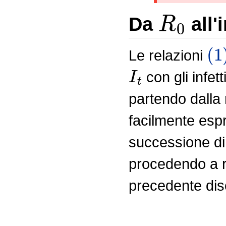
R
0
Da
all'
(1
Le relazioni
I
t
con gli infet
partendo dalla 
facilmente es
successione d
procedendo a r
precedente di
I
t
=
R
0
I
t
−
g
=
R
0