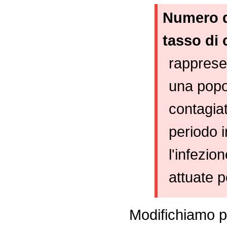
Numero d
tasso di
rappresen
una popo
contagiat
periodo i
l'infezio
attuate p
Modifichiamo p