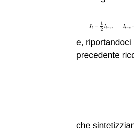
I
t
=
1
2
I
t
−
g
e, riportandoci 
precedente ric
I
t
=
1
2
I
t
−
g
=
1
2
(
1
2
I
t
che sintetizzi