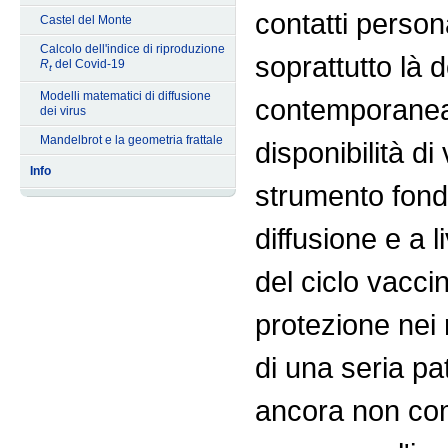
contatti persona
Castel del Monte
Calcolo dell'indice di riproduzione
soprattutto là d
R
del Covid-19
t
Modelli matematici di diffusione
contemporanea 
dei virus
Mandelbrot e la geometria frattale
disponibilità d
Info
strumento fond
diffusione e a 
del ciclo vacci
protezione nei 
di una seria pa
ancora non com