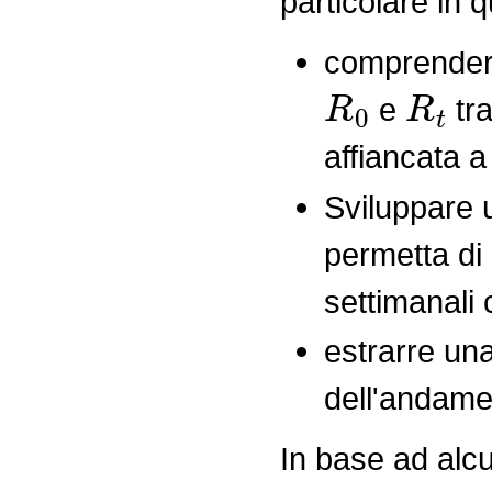
particolare in 
comprendere 
R
0
R
t
e
tra
affiancata a
Sviluppare 
permetta di 
settimanali 
estrarre un
dell'andame
In base ad alcu