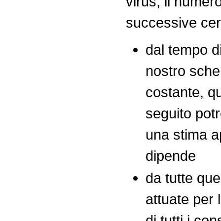
virus, il numero
successive ce
dal tempo d
nostro sche
costante, q
seguito pot
una stima a
dipende
da tutte qu
attuate per 
di tutti i c