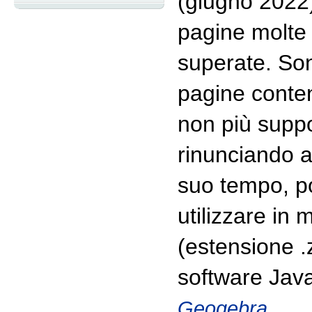
(giugno 2022)
pagine molte 
superate. Son
pagine conten
non più suppo
rinunciando al
suo tempo, p
utilizzare in m
(estensione .z
software Java 
.
Geogebra