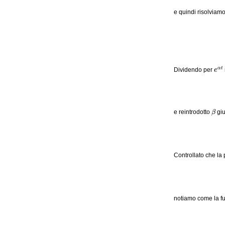
e quindi risolviam
e
α
t
Dividendo per
β
e reintrodotto
giu
Controllato che la 
notiamo come la f