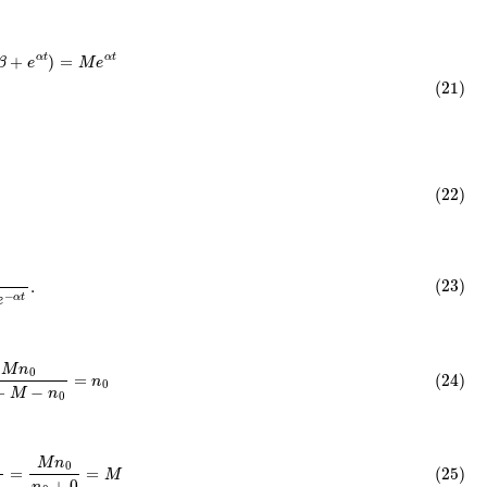
α
t
n
=
M
e
α
t
β
+
e
α
t
.
0
)
e
−
α
t
.
n
0
n
0
+
M
−
n
0
=
n
0
0
)
e
−
α
t
=
M
n
0
n
0
+
0
=
M