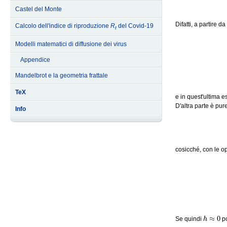
Castel del Monte
Difatti, a partire da
Calcolo dell'indice di riproduzione
R
del Covid-19
t
Modelli matematici di diffusione dei virus
Appendice
Mandelbrot e la geometria frattale
TeX
e in quest'ultima 
D'altra parte è pure
Info
cosicché, con le op
h
≈
0
Se quindi
po