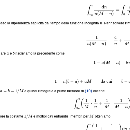
(10)
∫
n
0
n
d
n
n
(
M
−
n
)
=
∫
0
t
n
so la dipendenza esplicita dal tempo della funzione incognita
. Per risolvere l'
(11)
1
n
(
M
−
n
)
=
a
n
+
b
a
b
inare
e
riscriviamo la precedente come
(12)
1
=
a
(
M
−
n
)
+
b
(13)
1
=
n
(
b
−
a
)
+
a
M
da cui
b
−
a
a
=
b
=
1
/
M
(10)
e quindi l'integrale a primo membro di
diviene
(14)
∫
n
0
n
(
1
M
⋅
1
n
+
1
M
⋅
1
M
−
1
/
M
M
ttore la costante
e moltiplicati entrambi i membri per
otteniamo
(15)
∫
n
0
n
(
1
n
+
1
M
−
n
)
d