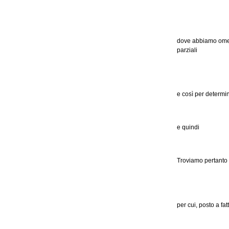
dove abbiamo omes
parziali
e così per determ
e quindi
Troviamo pertanto
per cui, posto a fa