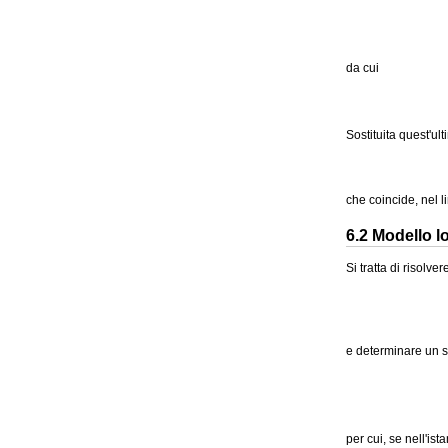
da cui
Sostituita quest'ul
che coincide, nel l
6.2 Modello l
Si tratta di risolvere
e determinare un s
per cui, se nell'ist