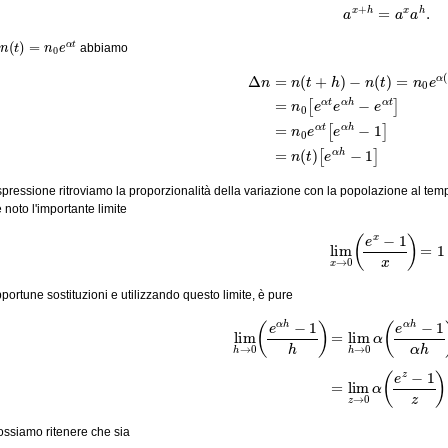
(1)
a
x
+
h
=
a
x
a
h
.
n
(
t
)
=
n
0
e
α
t
abbiamo
(2)
Δ
n
=
n
(
t
+
h
)
−
n
(
t
)
=
n
0
e
α
(
t
+
h
)
−
n
0
e
α
t
=
n
0
[
e
α
t
e
α
h
espressione ritroviamo la proporzionalità della variazione con la popolazione al te
 noto l'importante limite
(3)
lim
x
→
0
(
e
x
−
1
x
)
portune sostituzioni e utilizzando questo limite, è pure
(4)
lim
h
→
0
(
e
α
h
−
1
h
)
=
lim
h
→
0
α
(
e
α
h
−
1
α
h
)
,
z
ssiamo ritenere che sia