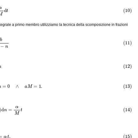
α
M
d
t
integrale a primo membro utilizziamo la tecnica della scomposizione in frazioni
M
−
n
n
=
0
∧
a
M
=
1.
n
)
d
n
=
α
M
t
n
=
α
t
.