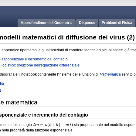
Approfondimenti di Geometria
Dispense
Problemi di Fisica
odelli matematici di diffusione dei virus (2)
 appendice riportiamo le giustificazioni di carattere teorico ad alcuni aspetti già tra
o esponenziale e incremento del contagio
 logistico: soluzione dell'equazione differenziale
.
liografia e il notebook contenente l'insieme delle funzioni di
Mathematica
servito p
fia
k
ce matematica
sponenziale e incremento del contagio
Δ
n
=
n
(
t
+
h
)
−
n
(
t
)
emento del contagio
sia proporzionale nel modello esponen
 nota proprietà della funzione esponenziale