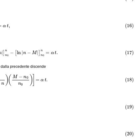
−
n
=
α
t
,
]
n
0
n
−
[
ln
|
n
−
M
|
]
n
0
n
=
α
t
.
, dalla precedente discende
n
)
(
M
−
n
0
n
0
)
]
=
α
t
.