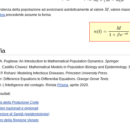
M
ndenza della popolazione ad avvicinarsi asintoticamente al valore
, valore massi
ina
precedente assume la forma
(26)
n
(
t
)
=
M
1
+
β
e
−
α
fia
, A. Pugliese: An Introduction to Mathematical Population Dynamics.
Springer
.
C. Castillo-Chavez: Mathematical Models in Population Biology and Epidemiology.
S
 P. Rohani: Modeling Infectious Diseases.
Princeton University Press
.
r: Difference Equations to Differential Equations.
Orange Grove Texts
.
i: L'Intelligence del contagio.
Rivista
Prisma
, aprile 2020.
sultati:
o della Protezione Civile
ieri nazionali e regionali
periore di Sanità (epidemiologia)
ro della Regione Veneto