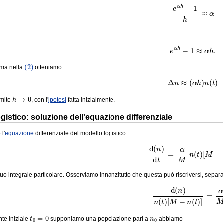
(5)
e
α
h
−
1
h
≈
α
(6)
e
α
h
−
1
≈
α
h
.
(2)
tima nella
otteniamo
(7)
Δ
n
≈
(
α
h
)
n
(
t
)
h
→
0
imite
, con l'
ipotesi
fatta inizialmente.
ogistico: soluzione dell'equazione differenziale
 l'
equazione
differenziale del modello logistico
(8)
d
(
n
)
d
t
=
α
M
n
(
t
)
[
M
−
uo integrale particolare. Osserviamo innanzitutto che questa può riscriversi, separa
(9)
d
(
n
)
n
(
t
)
[
M
−
n
(
t
)
]
=
α
t
0
=
0
n
0
ante iniziale
supponiamo una popolazione pari a
abbiamo