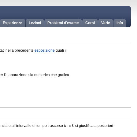
Esperienze
Lezioni
Problemi d'esame
Corsi
Varie
Info
ttati nella precedente
esposizione
quali il
er l'elaborazione sia numerica che grafica.
h
≈
0
ziale all'intervallo di tempo trascorso
si giustifica a posteriori