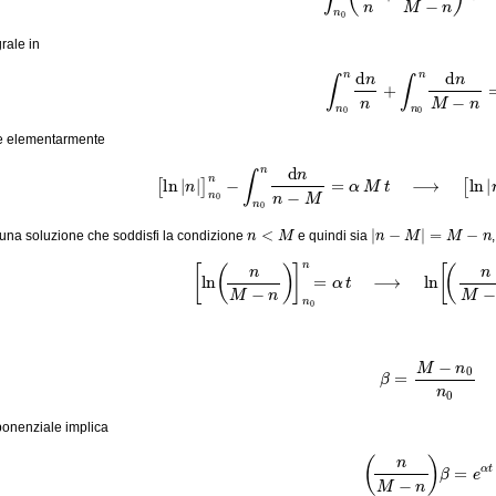
rale in
(16)
∫
n
0
n
d
n
n
+
∫
n
0
n
d
n
M
e elementarmente
(17)
[
ln
|
n
|
]
n
0
n
−
∫
n
0
n
d
n
n
−
M
=
α
M
t
⟶
[
ln
|
n
|
n
<
M
|
n
−
M
|
=
M
−
n
una soluzione che soddisfi la condizione
e quindi sia
(18)
[
ln
(
n
M
−
n
)
]
n
0
n
=
α
t
⟶
ln
[
(
n
M
−
(19)
β
=
M
−
n
0
n
0
sponenziale implica
(20)
(
n
M
−
n
)
β
=
e
α
t