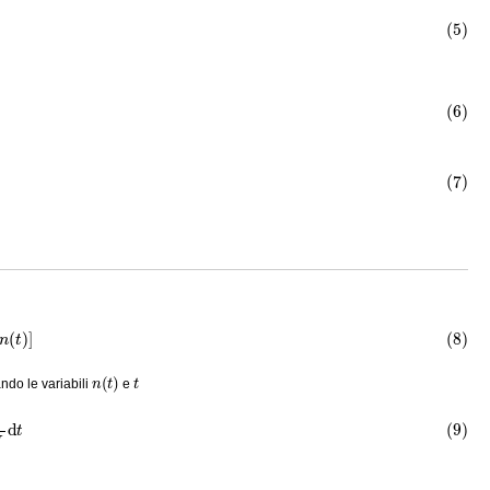
n
(
t
)
]
n
(
t
)
t
ndo le variabili
e
M
d
t