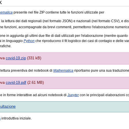
k
ematica
presente nel file ZIP contiene tutte le funzioni utilizzate per
e la lettura dei dati regionali (nel formato JSON) e nazionali (nel formato CSV), e di
 funzioni, accompagnate da brevi commenti, permettono l'elaborazione numerica e 
iene in aggiunta gli ultimi due file di dati utilizzati per l'elaborazione (mentre quan
i in linguaggio
Python
che riproducono il fit logistico dei casi di contagio e delle va
rafiche.
eva
covid-19.zip
(331 kB)
lettura preventiva del notebook di
Mathematica
riportiamo pure una sua traduzion
eva
covid-19.pdf
(2.61 MB)
 in forme interattive ad alcuni notebook di
Jupyter
con le principali elaborazioni c
ultazione
a
introduttiva iniziale.