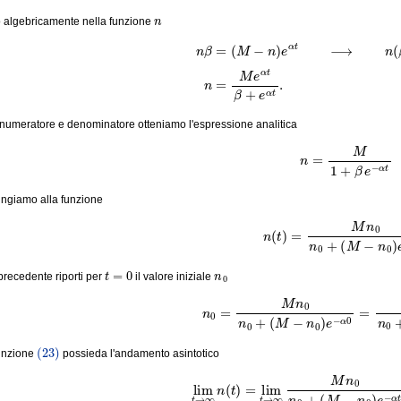
n
o algebricamente nella funzione
(21)
n
β
=
(
M
−
n
)
e
α
t
⟶
n
(
β
+
e
α
t
)
=
M
e
numeratore e denominatore otteniamo l'espressione analitica
(22)
n
=
M
1
+
β
e
−
α
t
ngiamo alla funzione
(23)
n
(
t
)
=
M
n
0
n
0
+
(
M
−
n
t
=
0
n
0
precedente riporti per
il valore iniziale
(24)
n
0
=
M
n
0
n
0
+
(
M
−
n
0
)
e
−
α
0
=
M
(23)
unzione
possieda l'andamento asintotico
(25)
lim
t
→
∞
n
(
t
)
=
lim
t
→
∞
M
n
0
n
0
+
(
M
−
n