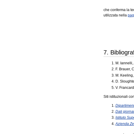
che conferma la te
utilizzata nella
pag
7. Bibliogra
M. Iannelli
F. Brauer, 
M. Keeling,
D. Sloughte
V. Francard
Siti istituzionali con
Dipartiment
Dati giornal
Istituto Su
Azienda Ze