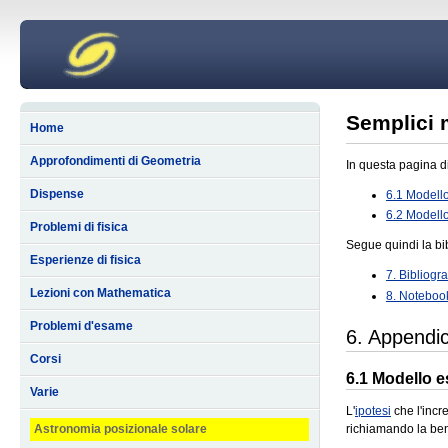
Semplici m
Home
Approfondimenti di Geometria
In questa pagina di
Dispense
6.1 Modell
6.2 Modello
Problemi di fisica
Segue quindi la bib
Esperienze di fisica
7. Bibliogra
Lezioni con Mathematica
8. Noteboo
Problemi d'esame
6. Appendi
Corsi
6.1 Modello e
Varie
L'
ipotesi
che l'incr
richiamando la ben
Astronomia posizionale solare