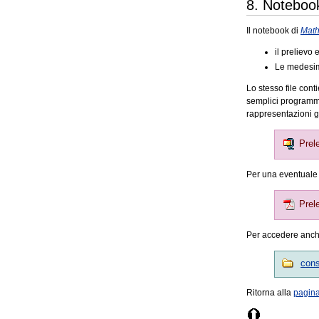
8. Noteboo
Il notebook di
Math
il prelievo 
Le medesime
Lo stesso file cont
semplici programm
rappresentazioni g
Prel
Per una eventuale 
Prel
Per accedere anche
cons
Ritorna alla
pagin