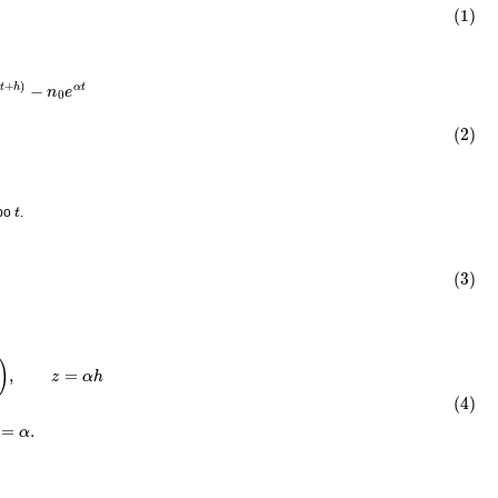
−
e
α
t
]
=
n
0
e
α
t
[
e
α
h
−
1
]
=
n
(
t
)
[
e
α
h
−
1
]
t
mpo
.
=
1
=
α
h
=
lim
z
→
0
α
(
e
z
−
1
z
)
=
α
.