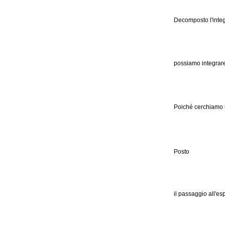
Decomposto l'integ
possiamo integrar
Poiché cerchiamo 
Posto
il passaggio all'e