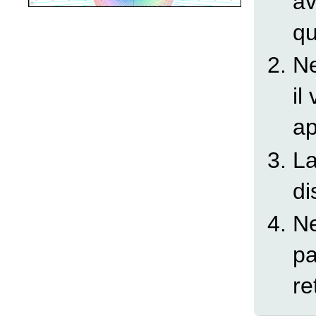
av
qu
Ne
il
ap
L
di
Ne
p
re