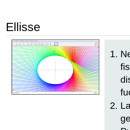
Ellisse
Ne
fi
di
fu
L
ge