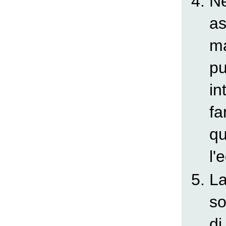
Ne
as
ma
pu
in
fa
qu
l'
L
so
di