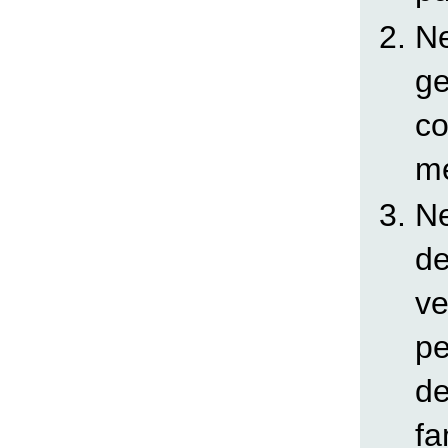
Ne
ge
co
me
Ne
de
ve
pe
de
fa