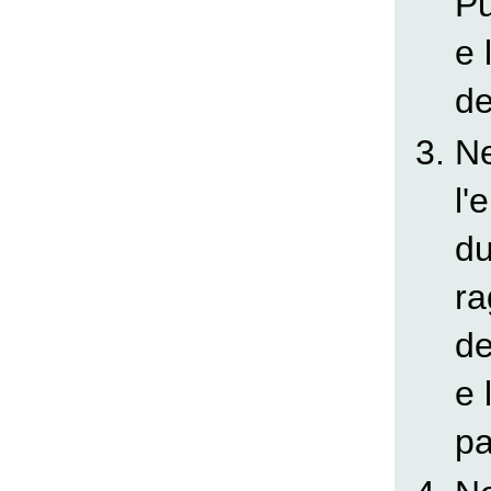
Pu
e 
de
Ne
l'
du
ra
de
e 
pa