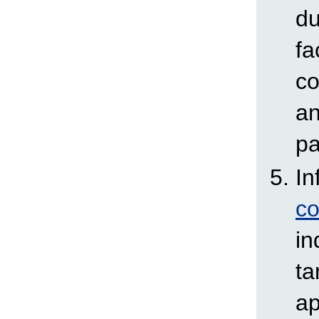
du
fa
co
an
pa
In
co
in
ta
ap