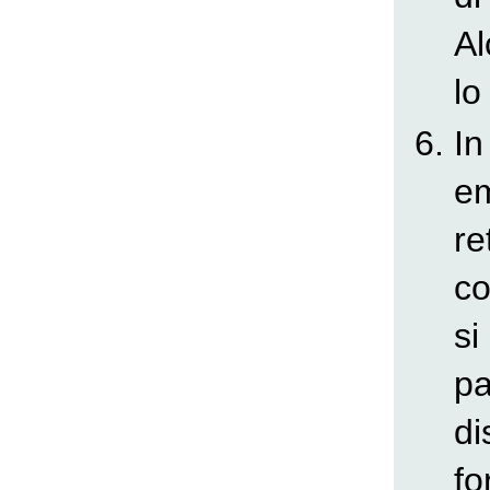
Al
lo
In
e
re
co
si
pa
di
fo